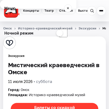
Меню
×
Концерты
Театр
Стендап
Выставки
Квест
Омск
Концерты
Омск
Историко-краеведческий музей
Экскурсии
Мис
Ночной режим
☀
☾
Театр
Стендап
Экскурсия
Выставки
Мистический краеведческий в
Омске
Квесты
11 июля 2026
• суббота
Экскурсии
Город:
Омск
Спорт
Площадка:
Историко-краеведческий музей
События
Билеты со скидкой