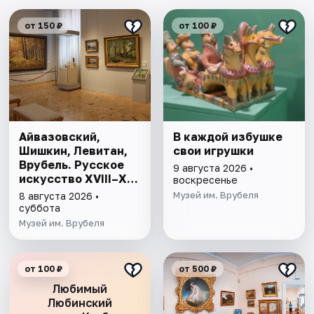
от 150 ₽
от 100 ₽
Айвазовский,
В каждой избушке
Шишкин, Левитан,
свои игрушки
Врубель. Русское
9 августа 2026 •
искусство XVIII–XX
воскресенье
веков
Музей им. Врубеля
8 августа 2026 •
суббота
Музей им. Врубеля
от 100 ₽
от 500 ₽
Любимый
Любинский