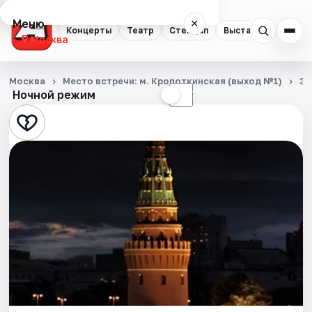
Меню
×
Концерты
Театр
Стендап
Выставки
Квест
Москва
Концерты
Москва
Место встречи: м. Кропоткинская (выход №1)
Эк
Ночной режим
☀
☾
Театр
Стендап
Выставки
Квесты
Экскурсии
Спорт
События