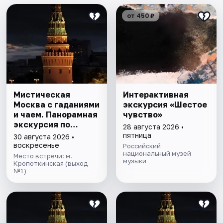
от 450 ₽
Мистическая
Интерактивная
Москва с гаданиями
экскурсия «Шестое
и чаем. Панорамная
чувство»
экскурсия по
28 августа 2026 •
центру столицы
пятница
30 августа 2026 •
воскресенье
Российский
национальный музей
Место встречи: м.
музыки
Кропоткинская (выход
№1)