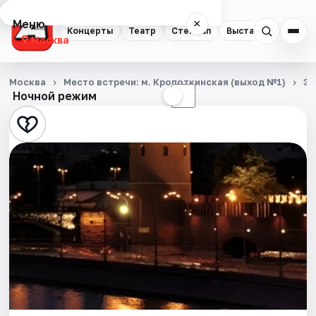
Меню
×
Концерты
Театр
Стендап
Выставки
Квест
Москва
Концерты
Москва
Место встречи: м. Кропоткинская (выход №1)
Эк
Ночной режим
☀
☾
Театр
Стендап
Выставки
Квесты
Экскурсии
Спорт
События