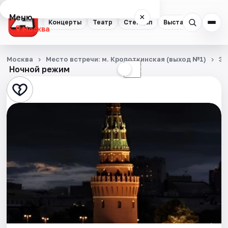
Меню
×
Концерты
Театр
Стендап
Выставки
Квест
Москва
Концерты
Москва
Место встречи: м. Кропоткинская (выход №1)
Эк
Ночной режим
☀
☾
Театр
Стендап
Выставки
Квесты
Экскурсии
Спорт
События