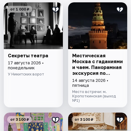
от 1 000 ₽
Секреты театра
Мистическая
Москва с гаданиями
17 августа 2026 •
и чаем. Панорамная
понедельник
экскурсия по
У Никитских ворот
центру столицы
14 августа 2026 •
пятница
Место встречи: м.
Кропоткинская (выход
№1)
от 3 100 ₽
от 3 100 ₽