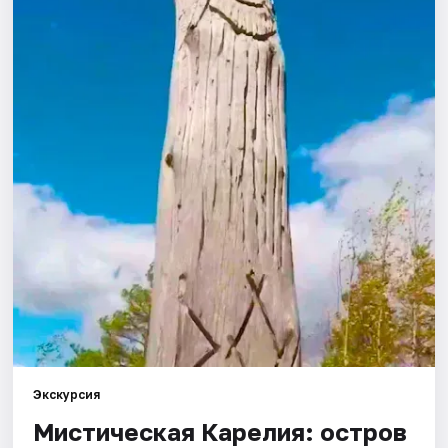
Города
Площадки
Артисты
Рейтинги
Экскурсия
Мистическая Карелия: остров