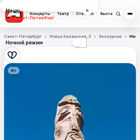
Меню
×
Концерты
Театр
Стендап
Выставки
Квест
Санкт-Петербург
Концерты
Санкт-Петербург
Улица Казанская, 2
Экскурсии
Мист
Ночной режим
☀
☾
Театр
Стендап
6+
Выставки
Квесты
Экскурсии
Спорт
События