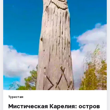
Города
Площадки
Артисты
Рейтинги
Туристам
Мистическая Карелия: остров