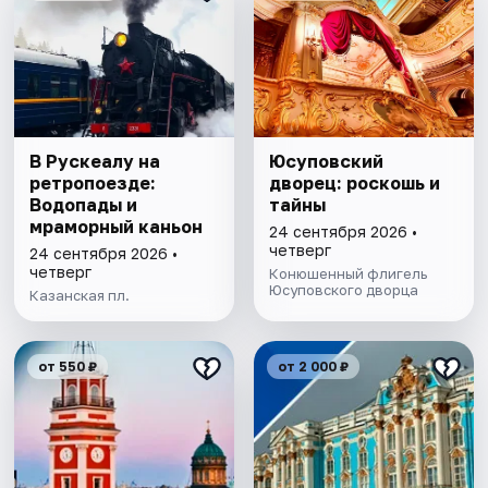
В Рускеалу на
Юсуповский
ретропоезде:
дворец: роскошь и
Водопады и
тайны
мраморный каньон
24 сентября 2026 •
четверг
24 сентября 2026 •
четверг
Конюшенный флигель
Юсуповского дворца
Казанская пл.
от 550 ₽
от 2 000 ₽