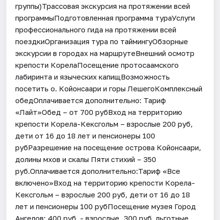
группы)Трассовая экскурсия на протяжении всей
программыПодготовленная программа тураУслуги
профессионального гида на протяжении всей
поездкиОрганизация тура по таймингуОбзорные
экскурсии в городах на маршрутеВнешний осмотр
крепости КорелаПосещение протосаамского
лабиринта и языческих капищВозможность
посетить о. Койонсаари и горы ЛешегоКомплексный
обедОплачивается дополнительно: Тариф
«Лайт»Обед – от 700 рубВход на территорию
крепости Корела-Кексгольм – взрослые 200 руб,
дети от 16 до 18 лет и пенсионеры 100
рубРазрешение на посещение острова Койонсаари,
долины мхов и скалы Пяти стихий – 350
руб.Оплачивается дополнительно:Тариф «Все
включено»Вход на территорию крепости Корела-
Кексгольм – взрослые 200 руб, дети от 16 до 18
лет и пенсионеры 100 рубПосещение музея Город
Ангелов: 400 руб. - взрослые, 300 руб. льготные