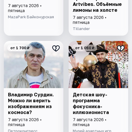
Artvibes. Объёмные
7 августа 2026 •
лимоны на холсте
пятница
MazaPark Байконурская
7 августа 2026 •
пятница
Tillander
от 1 700 ₽
от 1 050 ₽
Владимир Сурдин.
Детская шоу-
Можно ли верить
программа
изображениям из
фокусника-
космоса?
иллюзиониста
7 августа 2026 •
7 августа 2026 •
пятница
пятница
Петроконгресс
Музей азартных игр