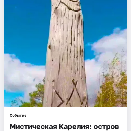
Города
Площадки
Артисты
Рейтинги
Событие
Мистическая Карелия: остров