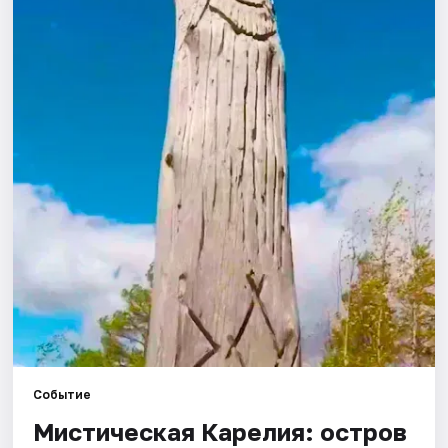
Города
Площадки
Артисты
Рейтинги
Событие
Мистическая Карелия: остров