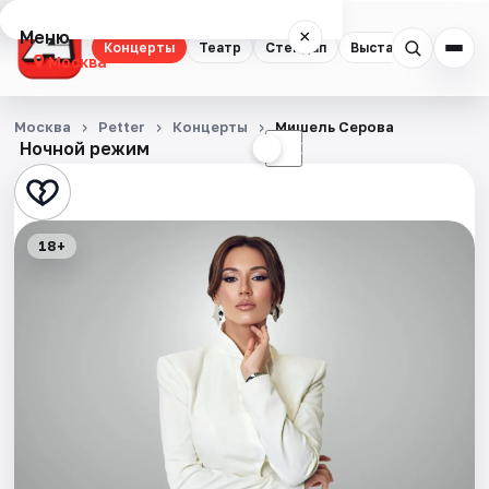
Меню
×
Концерты
Театр
Стендап
Выставки
Квест
Москва
Концерты
Москва
Petter
Концерты
Мишель Серова
Ночной режим
☀
☾
Театр
Стендап
18+
Выставки
Квесты
Экскурсии
Спорт
События