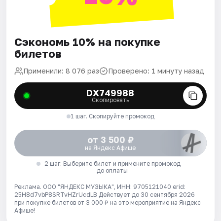
Сэкономь 10% на покупке
билетов
Применили: 8 076 раз
Проверено: 1 минуту назад
DX749988
Скопировать
1 шаг. Скопируйте промокод
от 3 500 ₽
на Яндекс Афише
2 шаг. Выберите билет и примените промокод
до оплаты
Реклама. ООО "ЯНДЕКС МУЗЫКА", ИНН: 9705121040 erid:
25H8d7vbP8SRTvHZrUcdLB
Действует до 30 сентября 2026
при покупке билетов от 3 000 ₽ на это мероприятие на Яндекс
Афише!