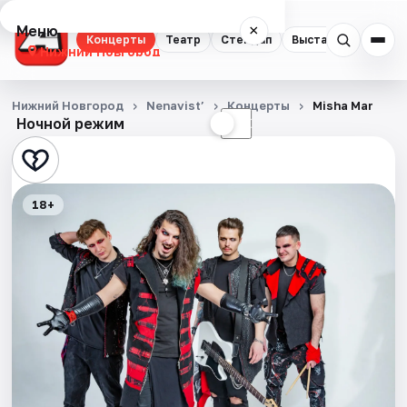
Меню
×
Концерты
Театр
Стендап
Выставки
Квест
Нижний Новгород
Концерты
Нижний Новгород
Nenavist’
Концерты
Misha Mar
Ночной режим
☀
☾
Театр
Стендап
18+
Выставки
Квесты
Экскурсии
Спорт
События