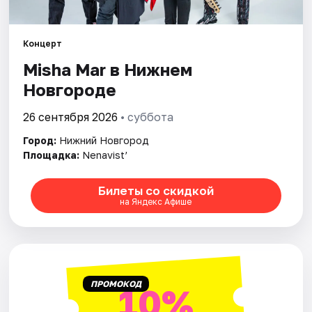
Города
Концерт
Misha Mar в Нижнем
Площадки
Новгороде
Артисты
26 сентября 2026
• суббота
Рейтинги
Город:
Нижний Новгород
Площадка:
Nenavist’
Билеты со скидкой
на Яндекс Афише
ПРОМОКОД
10%