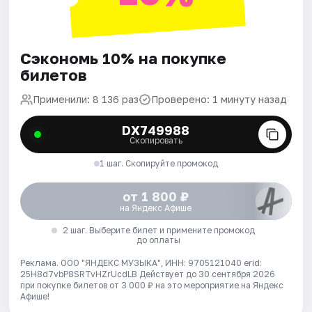
Сэкономь 10% на покупке
билетов
Применили: 8 136 раз
Проверено: 1 минуту назад
DX749988
Скопировать
1 шаг. Скопируйте промокод
от 1 800 ₽
на Яндекс Афише
2 шаг. Выберите билет и примените промокод
до оплаты
Реклама. ООО "ЯНДЕКС МУЗЫКА", ИНН: 9705121040 erid:
25H8d7vbP8SRTvHZrUcdLB
Действует до 30 сентября 2026
при покупке билетов от 3 000 ₽ на это мероприятие на Яндекс
Афише!