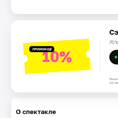
Города
Площадки
Сэ
Артисты
П
ПРОМОКОД
10%
Рейтинги
Рекла
это м
О спектакле