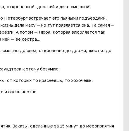
ер, откровенный, дерзкий и дико смешной!
но Петербург встречает его пьяными подъездами,
изнь дала маху — но тут появляется она. Та самая —
ебезги. А потом — Люба, которая влюбляется так
 ней — её сестра...
и: смешно до слёз, откровенно до дрожи, жёстко до
саундтрек к этому безумию.
ны, от которых то краснеешь, то хохочешь.
о и очень честно.
ятия. Заказы, сделанные за 15 минут до мероприятия