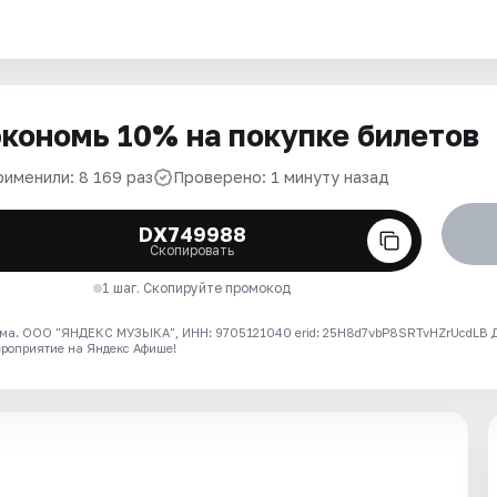
кономь 10% на покупке билетов
рименили: 8 169 раз
Проверено: 1 минуту назад
DX749988
Скопировать
1 шаг. Скопируйте промокод
ма. ООО "ЯНДЕКС МУЗЫКА", ИНН: 9705121040 erid: 25H8d7vbP8SRTvHZrUcdLB
ероприятие на Яндекс Афише!