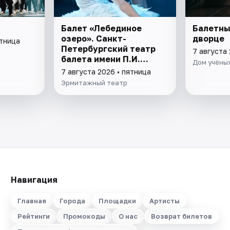
Балет «Лебединое
Балетны
озеро». Санкт-
дворце
ятница
Петербургский театр
7 августа 
балета имени П.И.
Дом учёных
Чайковского
7 августа 2026 • пятница
Эрмитажный театр
Навигация
Главная
Города
Площадки
Артисты
Рейтинги
Промокоды
О нас
Возврат билетов