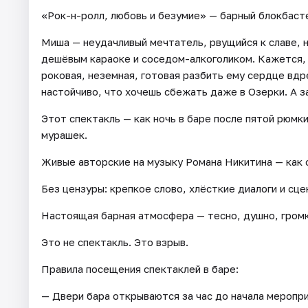
«Рок-н-ролл, любовь и безумие» — барный блокбаст
Миша — неудачливый мечтатель, рвущийся к славе, 
дешёвым караоке и соседом-алкоголиком. Кажется, ж
роковая, неземная, готовая разбить ему сердце вдр
настойчиво, что хочешь сбежать даже в Озерки. А за
Этот спектакль — как ночь в баре после пятой рюмк
мурашек.
Живые авторские на музыку Романа Никитина — как 
Без цензуры: крепкое слово, хлёсткие диалоги и сце
Настоящая барная атмосфера — тесно, душно, громк
Это не спектакль. Это взрыв.
Правила посещения спектаклей в баре:
— Двери бара открываются за час до начала меропри