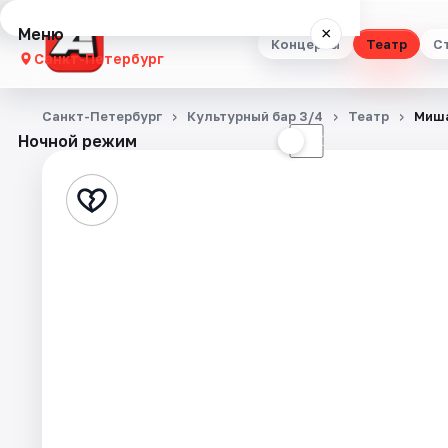
Меню
×
Концерты
Театр
С
Санкт-Петербург
Концерты
Санкт-Петербург
Культурный бар 3/4
Театр
Миша
Ночной режим
☀
☾
Театр
Стендап
Выставки
Квесты
Экскурсии
Спорт
События