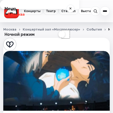
Меню
×
Концерты
Театр
Стендап
Выставки
Квест
Москва
Концерты
Москва
Концертный зал «Моспродюсер»
События
Ми
Ночной режим
☀
☾
Театр
Стендап
Выставки
Квесты
Экскурсии
Спорт
События