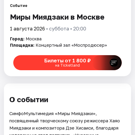
Событие
Миры Миядзаки в Москве
Города
1 августа 2026
• суббота • 20:00
Площадки
Город:
Москва
Артисты
Площадка:
Концертный зал «Моспродюсер»
Рейтинги
Билеты от 1 800 ₽
на Ticketland
О событии
СимфоМультимедия «Миры Миядзаки»,
посвященный творческому союзу режиссера Хаяо
Миядзаки и композитора Дзе Хисаиси, благодаря
которому на свет появились «Унесенные