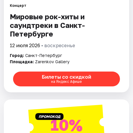
Концерт
Мировые рок-хиты и
Города
саундтреки в Санкт-
Площадки
Петербурге
Артисты
12 июля 2026
• воскресенье
Город:
Санкт-Петербург
Рейтинги
Площадка:
Zarenkov Gallery
Билеты со скидкой
на Яндекс Афише
ПРОМОКОД
10%