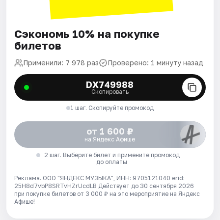
Сэкономь 10% на покупке
билетов
Применили: 7 978 раз
Проверено: 1 минуту назад
DX749988
Скопировать
1 шаг. Скопируйте промокод
от 1 600 ₽
на Яндекс Афише
2 шаг. Выберите билет и примените промокод
до оплаты
Реклама. ООО "ЯНДЕКС МУЗЫКА", ИНН: 9705121040 erid:
25H8d7vbP8SRTvHZrUcdLB
Действует до 30 сентября 2026
при покупке билетов от 3 000 ₽ на это мероприятие на Яндекс
Афише!