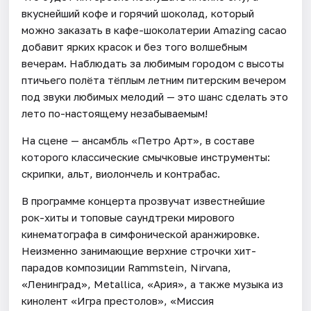
вкуснейший кофе и горячий шоколад, который
можно заказать в кафе-шоколатерии Amazing cacao
добавит ярких красок и без того волшебным
вечерам. Наблюдать за любимым городом с высоты
птичьего полёта тёплым летним питерским вечером
под звуки любимых мелодий — это шанс сделать это
лето по-настоящему незабываемым!
На сцене — ансамбль «Петро Арт», в составе
которого классические смычковые инструменты:
скрипки, альт, виолончель и контрабас.
В программе концерта прозвучат известнейшие
рок-хиты и топовые саундтреки мирового
кинематографа в симфонической аранжировке.
Неизменно занимающие верхние строчки хит-
парадов композиции Rammstein, Nirvana,
«Ленинград», Metallica, «Ария», а также музыка из
кинолент «Игра престолов», «Миссия