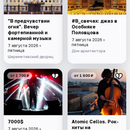
"В предчувствии
#В_свечах: джаз в
огня". Вечер
Особняке
фортепианной и
Половцова
камерной музыки
7 августа 2026 •
пятница
7 августа 2026 •
пятница
Дом архитектора
Шереметевский дворец
от 1 700 ₽
от 1 600 ₽
7000$
Atomic Cellos. Рок-
хиты на
7 августа 2026 •