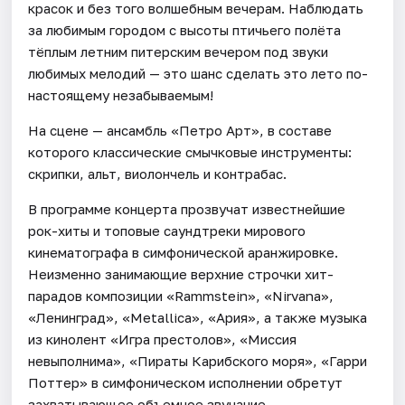
красок и без того волшебным вечерам. Наблюдать
за любимым городом с высоты птичьего полёта
тёплым летним питерским вечером под звуки
любимых мелодий — это шанс сделать это лето по-
настоящему незабываемым!
На сцене — ансамбль «Петро Арт», в составе
которого классические смычковые инструменты:
скрипки, альт, виолончель и контрабас.
В программе концерта прозвучат известнейшие
рок-хиты и топовые саундтреки мирового
кинематографа в симфонической аранжировке.
Неизменно занимающие верхние строчки хит-
парадов композиции «Rammstein», «Nirvana»,
«Ленинград», «Metallica», «Ария», а также музыка
из кинолент «Игра престолов», «Миссия
невыполнима», «Пираты Карибского моря», «Гарри
Поттер» в симфоническом исполнении обретут
захватывающее объемное звучание.