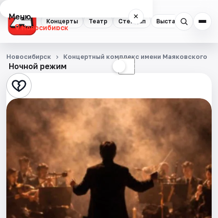
Меню
×
Концерты
Театр
Стендап
Выставки
Квест
Новосибирск
Концерты
Новосибирск
Концертный комплекс имени Маяковского
Ночной режим
☀
☾
Театр
Стендап
Выставки
Квесты
Экскурсии
Спорт
События