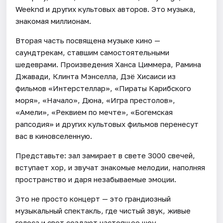
Weeknd и других культовых авторов. Это музыка,
знакомая миллионам.
Вторая часть посвящена музыке кино —
саундтрекам, ставшим самостоятельными
шедеврами. Произведения Ханса Циммера, Рамина
Джавади, Клинта Мэнселла, Дзё Хисаиси из
фильмов «Интерстеллар», «Пираты Карибского
моря», «Начало», Дюна, «Игра престолов»,
«Амели», «Реквием по мечте», «Богемская
рапсодия» и других культовых фильмов перенесут
вас в киновселенную.
Представьте: зал замирает в свете 3000 свечей,
вступает хор, и звучат знакомые мелодии, наполняя
пространство и даря незабываемые эмоции.
Это не просто концерт — это грандиозный
музыкальный спектакль, где чистый звук, живые
голоса и свет создают настоящее шоу.