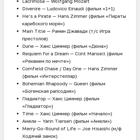
Lacrimosa — Wolfgang Mozart
Divenire — Ludovico Einaudi (фильм «1+1)
He’s a Pirate — Hans Zimmer (фильм «Пираты
карибского моря»)
Main Title — Рамин Джавади (т/с Игра
престолов)
Dune — Ханс Циммер (фильм «Дюна»)
Requiem for a Dream — Clint Mansell (фильм
«Реквием по мечте»)
Cornfield Chase / Day One — Hans Zimmer
(фильм «Интерстеллар)
Bohemian Rhapsody — Queen (фильм
«Богемская рапсодия»)
Гладиатор — Ханс Циммер (фильм
«Гладиатор»)
Time — Ханс Циммер (фильм «Начало»)
Амели — Yann Tiersen (фильм «Амели»)
Merry-Go-Round of Life — Joe Hisaishi (м/ф
Ходячий замок)