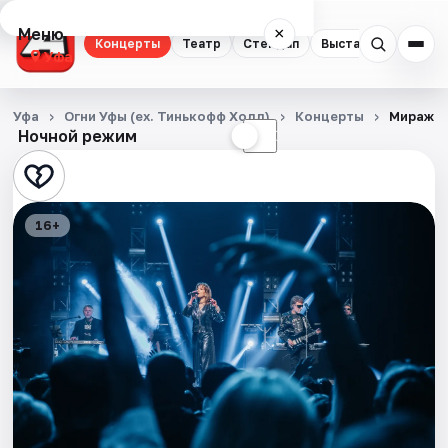
Меню
×
Концерты
Театр
Стендап
Выставки
Экску
Уфа
Концерты
Уфа
Огни Уфы (ex. Тинькофф Холл)
Концерты
Мираж
Ночной режим
☀
☾
Театр
Стендап
16+
Выставки
Экскурсии
Спорт
События