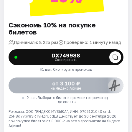
Сэкономь 10% на покупке
билетов
Применили: 8 225 раз
Проверено: 1 минуту назад
DX749988
Скопировать
1 шаг. Скопируйте промокод
от 3 100 ₽
на Яндекс Афише
2 шаг. Выберите билет и примените промокод
до оплаты
Реклама. ООО "ЯНДЕКС МУЗЫКА", ИНН: 9705121040 erid:
25H8d7vbP8SRTvHZrUcdLB
Действует до 30 сентября 2026
при покупке билетов от 3 000 ₽ на это мероприятие на Яндекс
Афише!