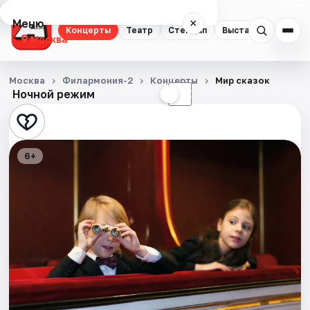
Меню
×
Концерты
Театр
Стендап
Выставки
Квест
Москва
Концерты
Москва
Филармония-2
Концерты
Мир сказок
Ночной режим
☀
☾
Театр
Стендап
6+
Выставки
Квесты
Экскурсии
Спорт
События