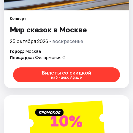
Города
Концерт
Мир сказок в Москве
Площадки
25 октября 2026
• воскресенье
Артисты
Город:
Москва
Рейтинги
Площадка:
Филармония-2
Билеты со скидкой
на Яндекс Афише
ПРОМОКОД
10%