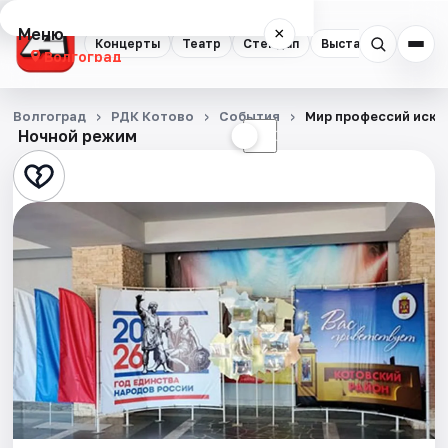
Меню
×
Концерты
Театр
Стендап
Выставки
Квест
Волгоград
Концерты
Волгоград
РДК Котово
События
Мир профессий иску
Ночной режим
☀
☾
Театр
Стендап
Выставки
Квесты
Экскурсии
Спорт
События