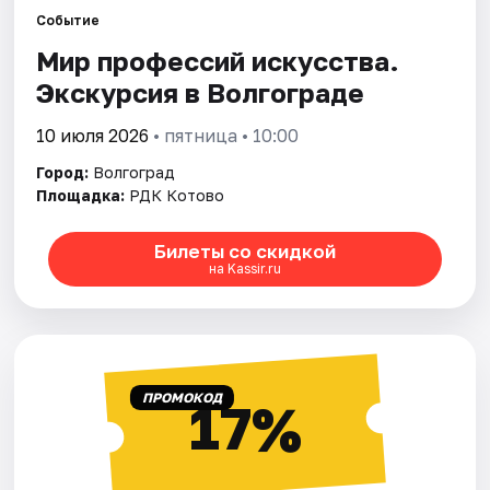
Событие
Мир профессий искусства.
Города
Экскурсия в Волгограде
Площадки
10 июля 2026
• пятница • 10:00
Артисты
Город:
Волгоград
Площадка:
РДК Котово
Рейтинги
Билеты со скидкой
на Kassir.ru
ПРОМОКОД
17%