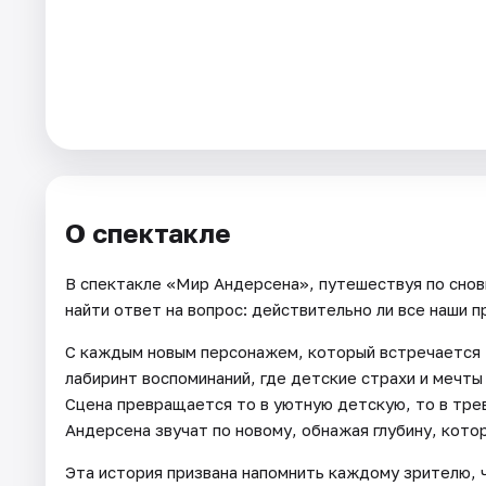
Города
Площадки
Артисты
Рейтинги
О спектакле
В спектакле «Мир Андерсена», путешествуя по снов
найти ответ на вопрос: действительно ли все наши 
С каждым новым персонажем, который встречается Га
лабиринт воспоминаний, где детские страхи и мечт
Сцена превращается то в уютную детскую, то в трев
Андерсена звучат по новому, обнажая глубину, кото
Эта история призвана напомнить каждому зрителю, 