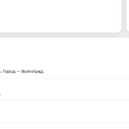
р
. Город — Волгоград.
.