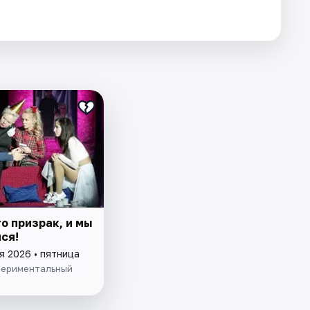
о призрак, и мы
ся!
я 2026 • пятница
периментальный