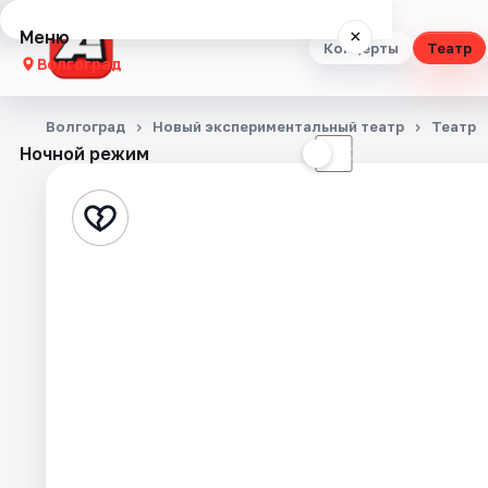
Меню
×
Концерты
Театр
Волгоград
Концерты
Волгоград
Новый экспериментальный театр
Театр
Ночной режим
☀
☾
Театр
Стендап
Выставки
Квесты
Экскурсии
Спорт
События