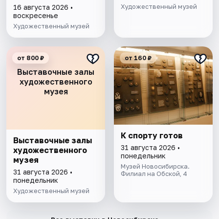
конкурса
Художественный музей
16 августа 2026 •
фотожурналистики
воскресенье
имени Андрея
Художественный музей
Стенина
от 800 ₽
от 160 ₽
Выставочные залы
художественного
музея
К спорту готов
Выставочные залы
31 августа 2026 •
художественного
понедельник
музея
Музей Новосибирска.
31 августа 2026 •
Филиал на Обской, 4
понедельник
Художественный музей