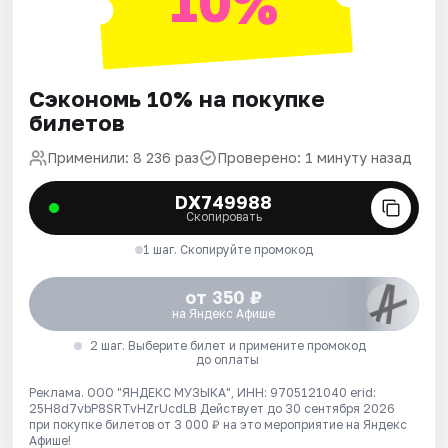
10%
Сэкономь 10% на покупке
билетов
Применили: 8 236 раз
Проверено: 1 минуту назад
DX749988
Скопировать
1 шаг. Скопируйте промокод
от 350 ₽
на Яндекс Афише
2 шаг. Выберите билет и примените промокод
до оплаты
Реклама. ООО "ЯНДЕКС МУЗЫКА", ИНН: 9705121040 erid:
25H8d7vbP8SRTvHZrUcdLB
Действует до 30 сентября 2026
при покупке билетов от 3 000 ₽ на это мероприятие на Яндекс
Афише!