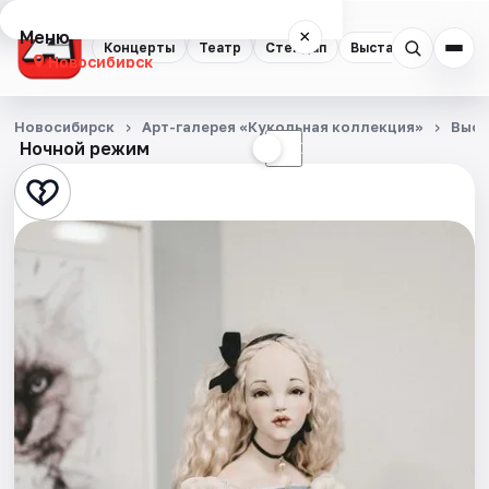
Меню
×
Концерты
Театр
Стендап
Выставки
Квест
Новосибирск
Концерты
Новосибирск
Арт-галерея «Кукольная коллекция»
Выст
Ночной режим
☀
☾
Театр
Стендап
Выставки
Квесты
Экскурсии
Спорт
События