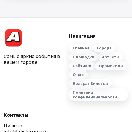
Навигация
Главная
Города
Самые яркие события в
Площадки
Артисты
вашем городе.
Рейтинги
Промокоды
О нас
Возврат билетов
Политика
конфиденциальности
Контакты
Пишите:
info@afisha.org.ru