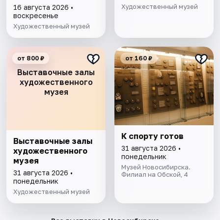
конкурса
Художественный музей
16 августа 2026 •
фотожурналистики
воскресенье
имени Андрея
Художественный музей
Стенина
от 800 ₽
от 160 ₽
Выставочные залы
художественного
музея
К спорту готов
Выставочные залы
31 августа 2026 •
художественного
понедельник
музея
Музей Новосибирска.
31 августа 2026 •
Филиал на Обской, 4
понедельник
Художественный музей