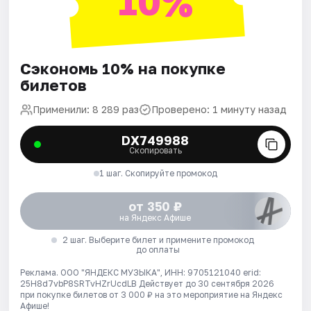
10%
Сэкономь 10% на покупке
билетов
Применили: 8 289 раз
Проверено: 1 минуту назад
DX749988
Скопировать
1 шаг. Скопируйте промокод
от 350 ₽
на Яндекс Афише
2 шаг. Выберите билет и примените промокод
до оплаты
Реклама. ООО "ЯНДЕКС МУЗЫКА", ИНН: 9705121040 erid:
25H8d7vbP8SRTvHZrUcdLB
Действует до 30 сентября 2026
при покупке билетов от 3 000 ₽ на это мероприятие на Яндекс
Афише!