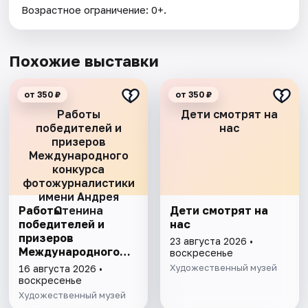
Возрастное ограничение: 0+.
Похожие выставки
от 350 ₽
от 350 ₽
Работы
Дети смотрят на
победителей и
нас
призеров
Международного
конкурса
фотожурналистики
имени Андрея
Работы
Стенина
Дети смотрят на
победителей и
нас
призеров
23 августа 2026 •
Международного
воскресенье
конкурса
Художественный музей
16 августа 2026 •
фотожурналистики
воскресенье
имени Андрея
Художественный музей
Стенина