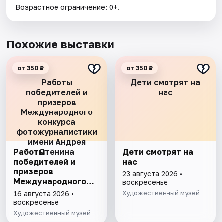
Возрастное ограничение: 0+.
Похожие выставки
от 350 ₽
от 350 ₽
Работы
Дети смотрят на
победителей и
нас
призеров
Международного
конкурса
фотожурналистики
имени Андрея
Работы
Стенина
Дети смотрят на
победителей и
нас
призеров
23 августа 2026 •
Международного
воскресенье
конкурса
Художественный музей
16 августа 2026 •
фотожурналистики
воскресенье
имени Андрея
Художественный музей
Стенина