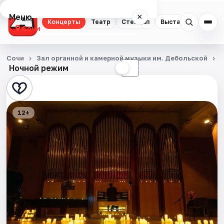
Меню
×
Концерты
Театр
Стендап
Выставки
Квест
Сочи
Концерты
Сочи
Зал органной и камерной музыки им. Дебольской
Ночной режим
☀
☾
Театр
Стендап
12+
Выставки
Квесты
Экскурсии
Спорт
События