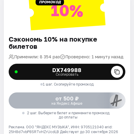
ПРОМОКОД
10%
Сэкономь 10% на покупке
билетов
Применили: 8 354 раз
Проверено: 1 минуту назад
DX749988
Скопировать
1 шаг. Скопируйте промокод
от 500 ₽
на Яндекс Афише
2 шаг. Выберите билет и примените промокод
до оплаты
Реклама. ООО "ЯНДЕКС МУЗЫКА", ИНН: 9705121040 erid:
25H8d7vbP8SRTvHZrUcdLB
Действует до 30 сентября 2026