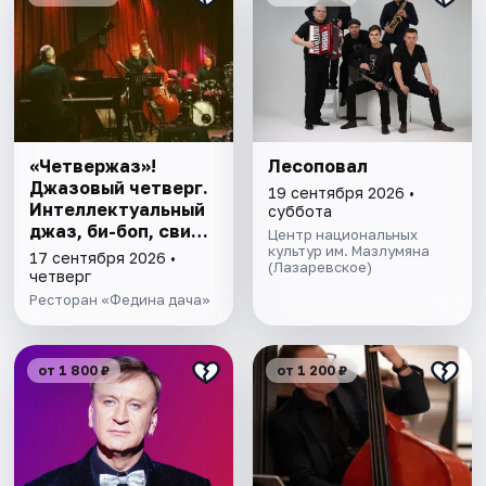
«Четвержаз»!
Лесоповал
Джазовый четверг.
19 сентября 2026 •
Интеллектуальный
суббота
джаз, би-боп, свинг,
Центр национальных
романтические
культур им. Мазлумяна
17 сентября 2026 •
(Лазаревское)
баллады. Квартет
четверг
Юрия Бедрака
Ресторан «Федина дача»
от 1 800 ₽
от 1 200 ₽