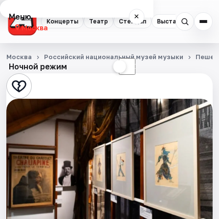
Меню
×
Концерты
Театр
Стендап
Выставки
Квест
Москва
Концерты
Москва
Российский национальный музей музыки
Пешех
Ночной режим
☀
☾
Театр
Стендап
Выставки
Квесты
Экскурсии
Спорт
События