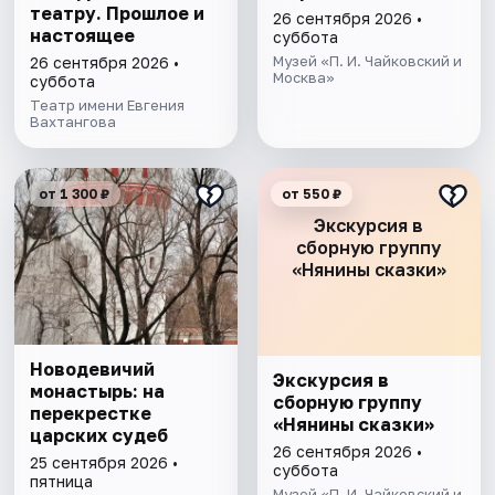
театру. Прошлое и
26 сентября 2026 •
настоящее
суббота
Музей «П. И. Чайковский и
26 сентября 2026 •
Москва»
суббота
Театр имени Евгения
Вахтангова
от 1 300 ₽
от 550 ₽
Экскурсия в
сборную группу
«Нянины скaзки»
Новодевичий
Экскурсия в
монастырь: на
сборную группу
перекрестке
«Нянины скaзки»
царских судеб
26 сентября 2026 •
25 сентября 2026 •
суббота
пятница
Музей «П. И. Чайковский и