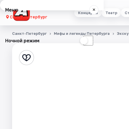
Меню
×
Концерты
Театр
С
Санкт-Петербург
Концерты
Санкт-Петербург
Мифы и легенды Петербурга
Экску
Ночной режим
☀
☾
Театр
Стендап
Выставки
Квесты
Экскурсии
Спорт
События