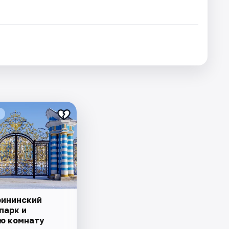
рининский
парк и
ю комнату