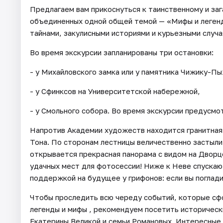
Предлагаем вам прикоснуться к таинственному и заг
объединенных одной общей темой — «Мифы и легенд
тайнами, закулисными историями и курьезными случа
Во время экскурсии запланированы три остановки:
- у Михайловского замка или у памятника Чижику-Пы
- у Сфинксов на Университетской набережной,
- у Смольного собора. Во время экскурсии предусм
Напротив Академии художеств находится гранитная 
Тона. По сторонам лестницы величественно застыли
открывается прекрасная панорама с видом на Дворц
удачных мест для фотосессии! Ниже к Неве спускают
поддержкой на будущее у грифонов: если вы поглади
Чтобы проследить всю череду событий, которые с
легенды и мифы , рекомендуем посетить исторически
Екатерины Великой и семьи Романовых. Интересные 