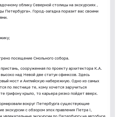
адочному облику Северной столицы на экскурсиях ,
ы Петербурга». Город-загадка поразит вас своими
ями.
жику;
отрено посещение Смольного собора.
пристань, сооруженная по проекту архитектора К.А.
 высоко над Невой две статуи сфинксов. Здесь
овый мост и Английскую набережную. Одно из самых
ся по лестнице те, кому хочется заручиться
те грифону крыло, то карьера резко пойдет вверх.
формировали вокруг Петербурга существующие
е экскурсии с обзором эпох правления Петра I,
и увлекательные экскурсии по Петербургу на автобусе