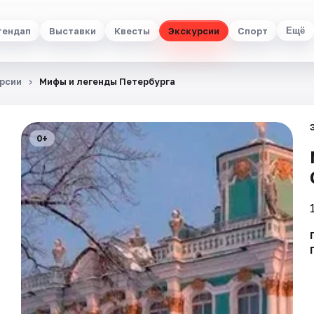
тендап
Выставки
Квесты
Экскурсии
Спорт
Ещё
рсии
Мифы и легенды Петербурга
0+