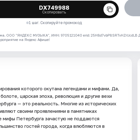
DX749988
Скопировать
1 шаг. Скопируйте промокод
ма. ООО "ЯНДЕКС МУЗЫКА", ИНН: 9705121040 erid: 25H8d7vbP8SRTvHZrUcdLB
ероприятие на Яндекс Афише!
рования которого окутана легендами и мифами. Да,
болоте, царская эпоха, революция и другие вехи
рбурга — это реальность. Многие из исторических
дивляют своими проявлениями в памятниках
е мифы Петербурга зачастую не поддаются
льшинство гостей города, когда влюбляются в