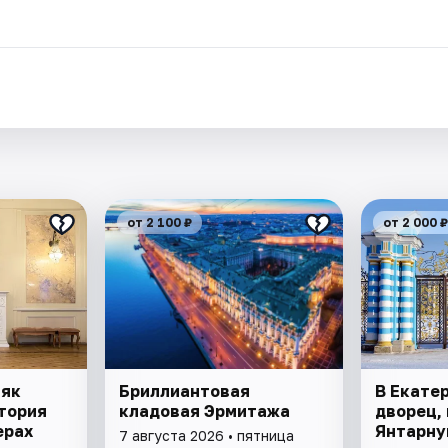
от 2 100 ₽
от 2 000 ₽
няк
Бриллиантовая
В Екате
тория
кладовая Эрмитажа
дворец, 
ерах
Янтарну
7 августа 2026 • пятница