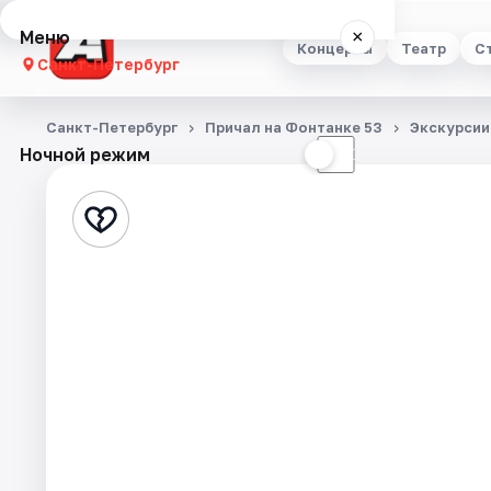
Меню
×
Концерты
Театр
С
Санкт-Петербург
Концерты
Санкт-Петербург
Причал на Фонтанке 53
Экскурсии
Ночной режим
☀
☾
Театр
Стендап
Выставки
Квесты
Экскурсии
Спорт
События