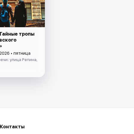
«Тайные тропы
вского
»
2026 • пятница
ечи: улица Репина,
Контакты