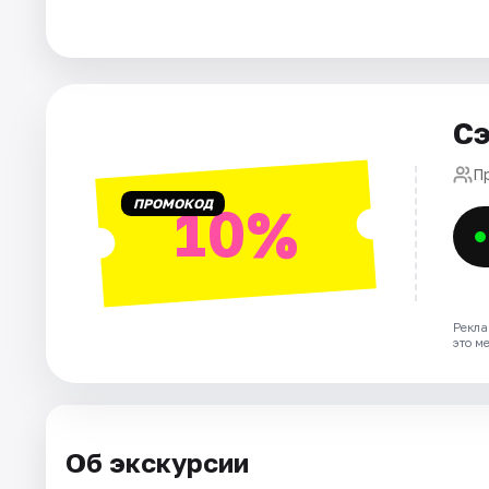
Города
Площадки
Сэ
Артисты
П
ПРОМОКОД
10%
Рейтинги
Рекла
это м
Об экскурсии