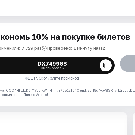
кономь 10% на покупке билетов
рименили: 7 729 раз
Проверено: 1 минуту назад
DX749988
Скопировать
1 шаг. Скопируйте промокод
ма. ООО "ЯНДЕКС МУЗЫКА", ИНН: 9705121040 erid: 25H8d7vbP8SRTvHZrUcdLB
ероприятие на Яндекс Афише!