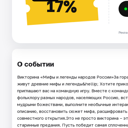
17%
Рекла
О событии
Викторина «Мифы и легенды народов России»За горам
живут древние мифы и легенды&hellip; Хотите прик
приглашают вас на командную игру. Вместе с команд
фольклору разных народов, населяющих Россию, встр
мудрыми божествами, выполните необычные интерак
описанию, восстановить сюжет мифа, расшифровать 
совместного открытия.Это не просто викторина – э
старинные предания. Пусть победит самая сплоченн