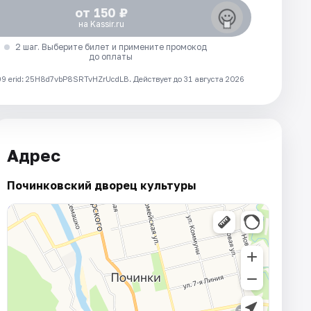
от 150 ₽
на Kassir.ru
2 шаг. Выберите билет и примените промокод
до оплаты
 erid: 25H8d7vbP8SRTvHZrUcdLB.
Действует до 31 августа 2026
Адрес
Починковский дворец культуры