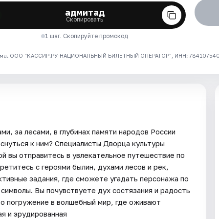
адмитад
Скопировать
1 шаг. Скопируйте промокод
ма. ООО "КАССИР.РУ-НАЦИОНАЛЬНЫЙ БИЛЕТНЫЙ ОПЕРАТОР", ИНН: 7841075409
и, за лесами, в глубинах памяти народов России
оснуться к ним? Специалисты Дворца культуры
ой вы отправитесь в увлекательное путешествие по
етитесь с героями былин, духами лесов и рек,
тивные задания, где сможете угадать персонажа по
символы. Вы почувствуете дух состязания и радость
то погружение в волшебный мир, где оживают
ая и эрудированная