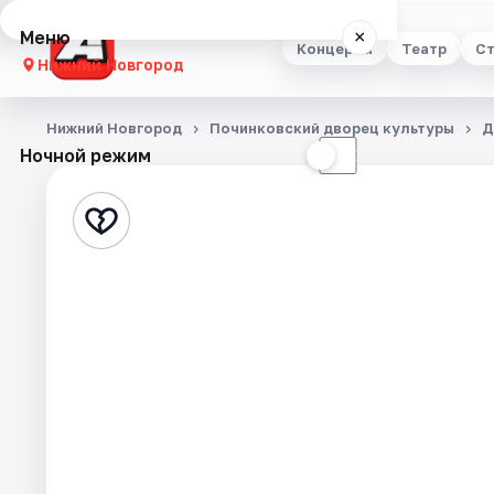
Меню
×
Концерты
Театр
Ст
Нижний Новгород
Концерты
Нижний Новгород
Починковский дворец культуры
Д
Ночной режим
☀
☾
Театр
Стендап
Выставки
Квесты
Экскурсии
Спорт
События