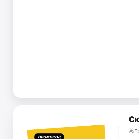
Города
Площадки
Артисты
Рейтинги
Ск
П
ПРОМОКОД