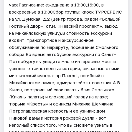
часаРасписание: ежедневно в 13:00,16:00, в
воскресенье в 13:00Сбор группы: киоск ТУРСЕРВИС
на ул. Думская, д.2 (центр города, рядом «Большой
Гостиный двор», ст.м. «Невский проспект», выход
на Михайловскую улицу).В стоимость экскурсии
входит: транспортное и экскурсионное
обслуживание по маршруту, посещение Смольного
собора.Во время автобусной экскурсии по Санкт-
Петербургу вы увидите много интересных мест и
услышите таинственные истории, связанные с ними:
мистический император Павел I, погибший в
Михайловском замке; адмиралтейств-советник А.В.
Кикин, построивший свои палаты близ Смольного
(Кикины палаты) и сложивший голову на плахе;
тюрьма «Кресты» и сфинксы Михаила Шемякина;
Петропавловская крепость и ее узники; дом
Пиковой дамы и история роковой дуэли - вот
неполный список того, что вы сможете узнать в
ходе экскурсии.Во время экскурсии запланированы