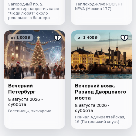
экскурсией и живой
Загородный пр. 2,
Теплоход-клуб ROCK HIT
ориентир напротив кафе
музыкой в тёплом
NEVA (Москва 177)
"Люди любят" около
салоне теплохода
рекламного баннера
от 1 000 ₽
от 1 400 ₽
Вечерний
Вечерний вояж.
Петербург
Развод Дворцового
моста
8 августа 2026 •
суббота
8 августа 2026 •
суббота
Гостиницы, экскурсии
Причал Адмиралтейская,
16 (Петровский спуск)