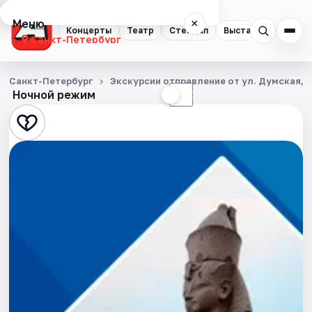
Меню
×
Концерты
Театр
Стендап
Выставки
Квест
Санкт-Петербург
Концерты
Санкт-Петербург
Экскурсии отправление от ул. Думская, д
Ночной режим
☀
☾
Театр
Стендап
Выставки
Квесты
Экскурсии
Спорт
События