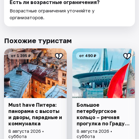
Есть ли возрастные ограничения?
Возрастные ограничения уточняйте у
организаторов.
Похожие туристам
от 1 395 ₽
от 490 ₽
Must have Питера:
Большое
панорама с высоты
петербургское
и дворы, парадные и
кольцо – речная
коммуналка
прогулка пo Граду
на Неве с
8 августа 2026 •
8 августа 2026 •
авторской
суббота
суббота