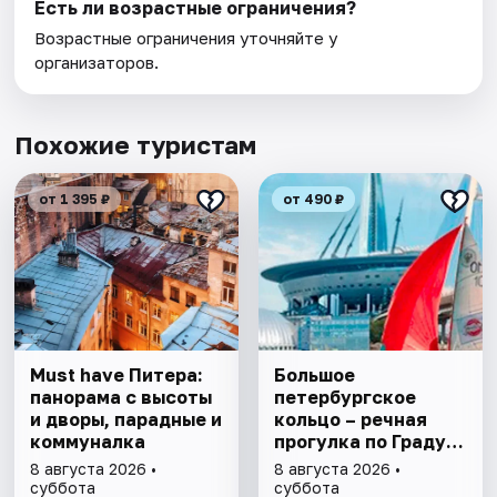
Есть ли возрастные ограничения?
Возрастные ограничения уточняйте у
организаторов.
Похожие туристам
от 1 395 ₽
от 490 ₽
Must have Питера:
Большое
панорама с высоты
петербургское
и дворы, парадные и
кольцо – речная
коммуналка
прогулка пo Граду
на Неве с
8 августа 2026 •
8 августа 2026 •
авторской
суббота
суббота