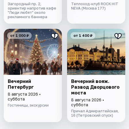
экскурсией и живой
Загородный пр. 2,
Теплоход-клуб ROCK HIT
ориентир напротив кафе
музыкой в тёплом
NEVA (Москва 177)
"Люди любят" около
салоне теплохода
рекламного баннера
от 1 000 ₽
от 1 400 ₽
Вечерний
Вечерний вояж.
Петербург
Развод Дворцового
моста
8 августа 2026 •
суббота
8 августа 2026 •
суббота
Гостиницы, экскурсии
Причал Адмиралтейская,
16 (Петровский спуск)