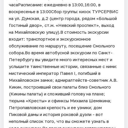
часаРасписание: ежедневно в 13:00,16:00, в
воскресенье в 13:00Сбор группы: киоск ТУРСЕРВИС
на ул. Думская, д.2 (центр города, рядом «Большой
Гостиный двор», ст.м. «Невский проспект», выход
на Михайловскую улицу).В стоимость экскурсии
входит: транспортное и экскурсионное
обслуживание по маршруту, посещение Смольного
собора.Во время автобусной экскурсии по Санкт-
Петербургу вы увидите много интересных мест и
услышите таинственные истории, связанные с ними:
мистический император Павел I, погибший в
Михайловском замке; адмиралтейств-советник А.В.
Кикин, построивший свои палаты близ Смольного
(Кикины палаты) и сложивший голову на плахе;
тюрьма «Кресты» и сфинксы Михаила Шемякина;
Петропавловская крепость и ее узники; дом
Пиковой дамы и история роковой дуэли - вот
неполный список того, что вы сможете узнать в
ходе экскурсии.Во время экскурсии запланированы