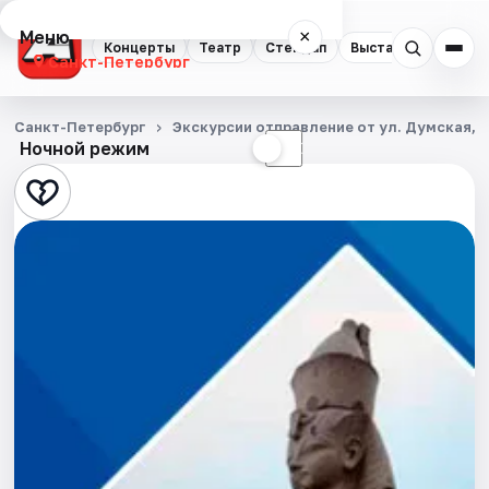
Меню
×
Концерты
Театр
Стендап
Выставки
Квест
Санкт-Петербург
Концерты
Санкт-Петербург
Экскурсии отправление от ул. Думская, д
Ночной режим
☀
☾
Театр
Стендап
Выставки
Квесты
Экскурсии
Спорт
События