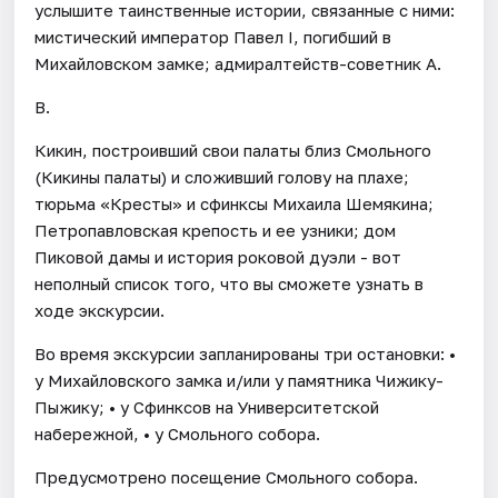
услышите таинственные истории, связанные с ними:
мистический император Павел I, погибший в
Михайловском замке; адмиралтейств-советник А.
В.
Кикин, построивший свои палаты близ Смольного
(Кикины палаты) и сложивший голову на плахе;
тюрьма «Кресты» и сфинксы Михаила Шемякина;
Петропавловская крепость и ее узники; дом
Пиковой дамы и история роковой дуэли - вот
неполный список того, что вы сможете узнать в
ходе экскурсии.
Во время экскурсии запланированы три остановки: •
у Михайловского замка и/или у памятника Чижику-
Пыжику; • у Сфинксов на Университетской
набережной, • у Смольного собора.
Предусмотрено посещение Смольного собора.