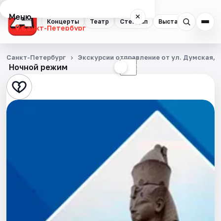
Меню
×
Концерты
Театр
Стендап
Выставки
Квест
Санкт-Петербург
Концерты
Санкт-Петербург
Экскурсии отправление от ул. Думская, д
Ночной режим
☀
☾
Театр
Стендап
Выставки
Квесты
Экскурсии
Спорт
События