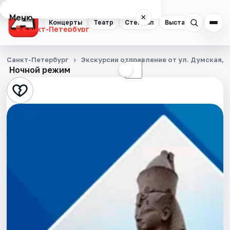
Меню
×
Концерты
Театр
Стендап
Выставки
Квест
Санкт-Петербург
Концерты
Санкт-Петербург
Экскурсии отправление от ул. Думская, д
Ночной режим
☀
☾
Театр
Стендап
Выставки
Квесты
Экскурсии
Спорт
События