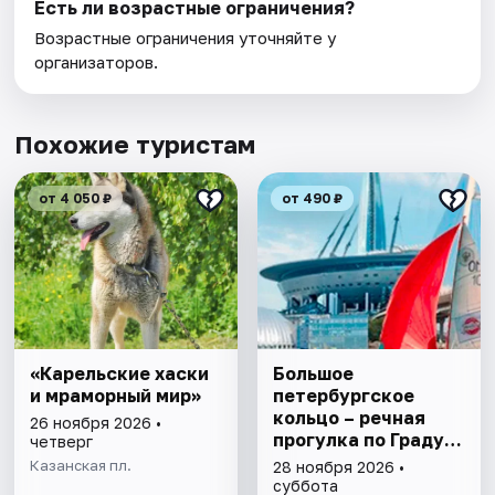
Есть ли возрастные ограничения?
Возрастные ограничения уточняйте у
организаторов.
Похожие туристам
от 4 050 ₽
от 490 ₽
«Карельские хаски
Большое
и мраморный мир»
петербургское
кольцо – речная
26 ноября 2026 •
прогулка пo Граду
четверг
на Неве с
Казанская пл.
28 ноября 2026 •
авторской
суббота