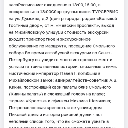
часаРасписание: ежедневно в 13:00,16:00, в
воскресенье в 13:00Сбор группы: киоск ТУРСЕРВИС
на ул. Думская, д.2 (центр города, рядом «Большой
Гостиный двор», ст.м. «Невский проспект», выход
на Михайловскую улицу).В стоимость экскурсии
входит: транспортное и экскурсионное
обслуживание по маршруту, посещение Смольного
собора.Во время автобусной экскурсии по Санкт-
Петербургу вы увидите много интересных мест и
услышите таинственные истории, связанные с ними:
мистический император Павел I, погибший в
Михайловском замке; адмиралтейств-советник А.В.
Кикин, построивший свои палаты близ Смольного
(Кикины палаты) и сложивший голову на плахе;
тюрьма «Кресты» и сфинксы Михаила Шемякина;
Петропавловская крепость и ее узники; дом
Пиковой дамы и история роковой дуэли - вот
неполный список того, что вы сможете узнать в
ходе экскурсии.Во время экскурсии запланированы