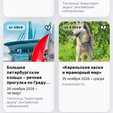
экскурсией и живой
Теплоход "Акватория
музыкой в тёплом
звука" (Английская
набережная)
салоне теплохода
от 490 ₽
от 4 050 ₽
Большое
«Карельские хаски
петербургское
и мраморный мир»
кольцо – речная
25 ноября 2026 • среда
прогулка пo Граду
Казанская пл.
на Неве с
26 ноября 2026 •
авторской
четверг
экскурсией и живой
Теплоход "Акватория
музыкой в тёплом
звука" (Английская
набережная)
салоне теплохода