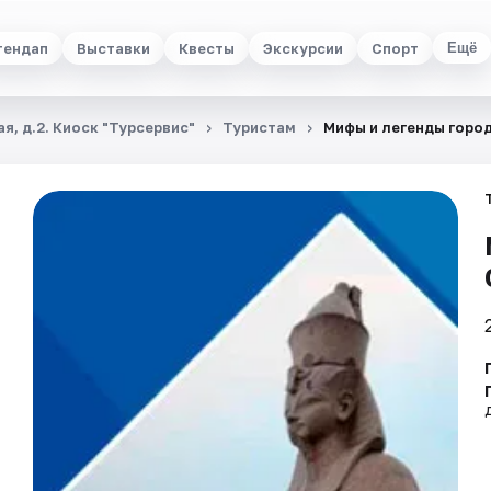
тендап
Выставки
Квесты
Экскурсии
Спорт
Ещё
я, д.2. Киоск "Турсервис"
Туристам
Мифы и легенды горо