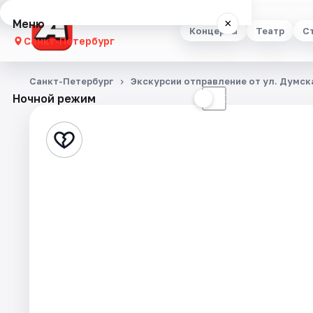
Меню
×
Концерты
Театр
С
Санкт-Петербург
Концерты
Санкт-Петербург
Экскурсии отправление от ул. Думска
Ночной режим
☀
☾
Театр
Стендап
Выставки
Квесты
Экскурсии
Спорт
События