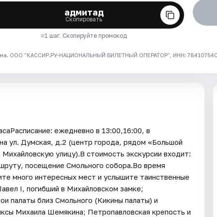
адмитад
Скопировать
1 шаг. Скопируйте промокод
ма. ООО "КАССИР.РУ-НАЦИОНАЛЬНЫЙ БИЛЕТНЫЙ ОПЕРАТОР", ИНН: 7841075409
саРасписание: ежедневно в 13:00,16:00, в
а ул. Думская, д.2 (центр города, рядом «Большой
а Михайловскую улицу).В стоимость экскурсии входит:
ршруту, посещение Смольного собора.Во время
ите много интересных мест и услышите таинственные
Павел I, погибший в Михайловском замке;
ои палаты близ Смольного (Кикины палаты) и
нксы Михаила Шемякина; Петропавловская крепость и