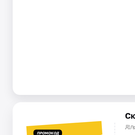
Города
Площадки
Артисты
Рейтинги
Ск
П
ПРОМОКОД