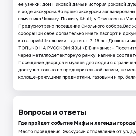
ее узники; дом Пиковой дамы и история роковой дуэ
в ходе экскурсии.Во время экскурсии запланированы 
памятника Чижику-Пыжику;&bull; у Сфинксов на Унив
Предусмотрено посещение Смольного собора.Вас жд
собораПри себе обязательно иметь паспорт и доку
категорий:Школьники - дети от 7-15 летДошкольн
ТОЛЬКО НА РУССКОМ ЯЗЫКЕ!Внимание: - Посетител
через металлодетекторную рамку, наличие соответ
Посещение дворцов и музеев для людей с ограниче
доступно только по предварительной записи, не мен
колюще-режущими предметами, газовыми и пр. балл
Вопросы и ответы
Где пройдет событие Мифы и легенды города
Место проведения:
Экскурсии отправление от ул. Ду