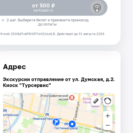
от 500 ₽
на Kassir.ru
2 шаг. Выберите билет и примените промокод
до оплаты
 erid: 25H8d7vbP8SRTvHZrUcdLB.
Действует до 31 августа 2026
Адрес
Экскурсии отправление от ул. Думская, д.2.
Киоск "Турсервис"