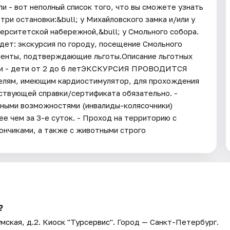
ли - вот неполный список того, что вы сможете узнать
три остановки:&bull; у Михайловского замка и/или у
ерситетской набережной,&bull; у Смольного собора.
ет: экскурсия по городу, посещение Смольного
менты, подтверждающие льготы.Описание льготных
ики - дети от 2 до 6 летЭКСКУРСИЯ ПРОВОДИТСЯ
ям, имеющим кардиостимулятор, для прохождения
ствующей справки/сертификата обязательно. -
нными возможностями (инвалиды-колясочники)
ее чем за 3-е суток. - Проход на территорию с
ончиками, а также с животными строго
?
мская, д.2. Киоск "Турсервис"
. Город — Санкт-Петербург.