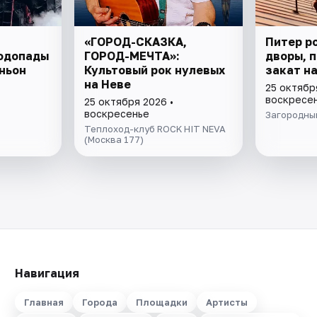
«ГОРОД-СКАЗКА,
Питер р
Водопады
ГОРОД-МЕЧТА»:
дворы, 
ньон
Культовый рок нулевых
закат н
на Неве
25 октябр
воскресе
25 октября 2026 •
воскресенье
Загородный
Теплоход-клуб ROCK HIT NEVA
(Москва 177)
Навигация
Главная
Города
Площадки
Артисты