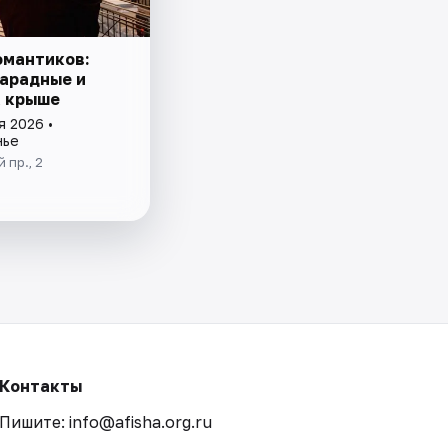
омантиков:
парадные и
а крыше
я 2026 •
нье
 пр., 2
Контакты
Пишите: info@afisha.org.ru