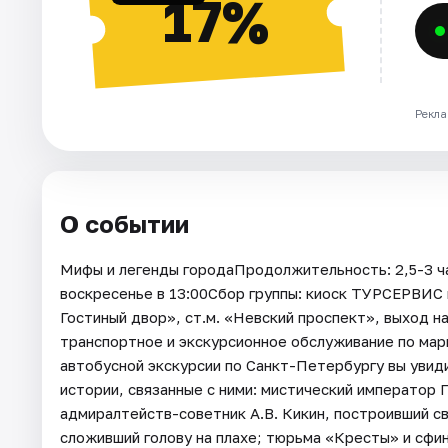
17%
Рекла
О событии
Мифы и легенды городаПродолжительность: 2,5-3 ча
воскресенье в 13:00Сбор группы: киоск ТУРСЕРВИС н
Гостиный двор», ст.м. «Невский проспект», выход н
транспортное и экскурсионное обслуживание по ма
автобусной экскурсии по Санкт-Петербургу вы увид
истории, связанные с ними: мистический император 
адмиралтейств-советник А.В. Кикин, построивший св
сложивший голову на плахе; тюрьма «Кресты» и сфи