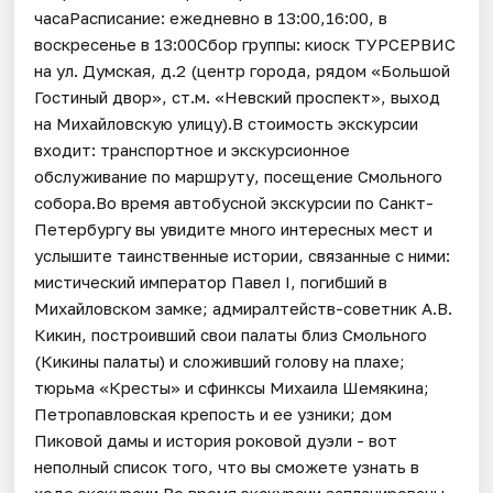
часаРасписание: ежедневно в 13:00,16:00, в
воскресенье в 13:00Сбор группы: киоск ТУРСЕРВИС
на ул. Думская, д.2 (центр города, рядом «Большой
Гостиный двор», ст.м. «Невский проспект», выход
на Михайловскую улицу).В стоимость экскурсии
входит: транспортное и экскурсионное
обслуживание по маршруту, посещение Смольного
собора.Во время автобусной экскурсии по Санкт-
Петербургу вы увидите много интересных мест и
услышите таинственные истории, связанные с ними:
мистический император Павел I, погибший в
Михайловском замке; адмиралтейств-советник А.В.
Кикин, построивший свои палаты близ Смольного
(Кикины палаты) и сложивший голову на плахе;
тюрьма «Кресты» и сфинксы Михаила Шемякина;
Петропавловская крепость и ее узники; дом
Пиковой дамы и история роковой дуэли - вот
неполный список того, что вы сможете узнать в
ходе экскурсии.Во время экскурсии запланированы