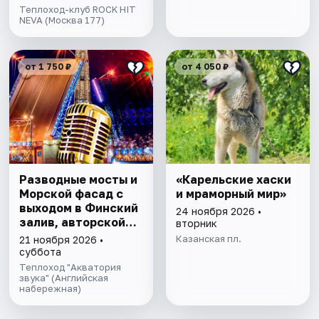
Теплоход-клуб ROCK HIT
NEVA (Москва 177)
от 1 750 ₽
от 4 050 ₽
Разводные мосты и
«Карельские хаски
Морской фасад с
и мраморный мир»
выходом в Финский
24 ноября 2026 •
залив, авторской
вторник
экскурсией и живой
Казанская пл.
21 ноября 2026 •
музыкой
суббота
Теплоход "Акватория
звука" (Английская
набережная)