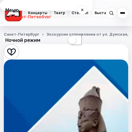
Меню
×
Концерты
Театр
Стендап
Выставки
Квест
Санкт-Петербург
Концерты
Санкт-Петербург
Экскурсии отправление от ул. Думская, д
Ночной режим
☀
☾
Театр
Стендап
Выставки
Квесты
Экскурсии
Спорт
События