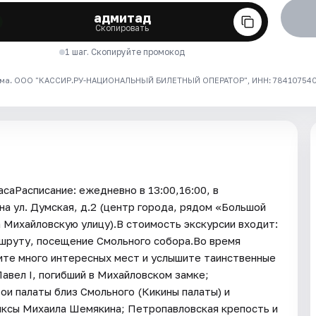
адмитад
Скопировать
1 шаг. Скопируйте промокод
ма. ООО "КАССИР.РУ-НАЦИОНАЛЬНЫЙ БИЛЕТНЫЙ ОПЕРАТОР", ИНН: 7841075409
саРасписание: ежедневно в 13:00,16:00, в
а ул. Думская, д.2 (центр города, рядом «Большой
а Михайловскую улицу).В стоимость экскурсии входит:
ршруту, посещение Смольного собора.Во время
ите много интересных мест и услышите таинственные
Павел I, погибший в Михайловском замке;
ои палаты близ Смольного (Кикины палаты) и
нксы Михаила Шемякина; Петропавловская крепость и