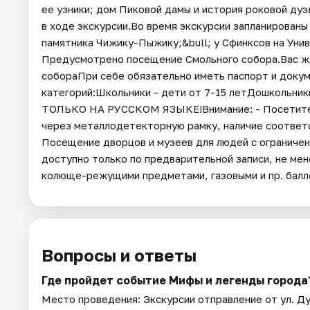
ее узники; дом Пиковой дамы и история роковой дуэ
в ходе экскурсии.Во время экскурсии запланированы 
памятника Чижику-Пыжику;&bull; у Сфинксов на Унив
Предусмотрено посещение Смольного собора.Вас жд
собораПри себе обязательно иметь паспорт и доку
категорий:Школьники - дети от 7-15 летДошкольн
ТОЛЬКО НА РУССКОМ ЯЗЫКЕ!Внимание: - Посетител
через металлодетекторную рамку, наличие соответ
Посещение дворцов и музеев для людей с ограниче
доступно только по предварительной записи, не мен
колюще-режущими предметами, газовыми и пр. балл
Вопросы и ответы
Где пройдет событие Мифы и легенды города
Место проведения:
Экскурсии отправление от ул. Ду