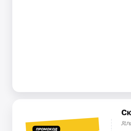
Города
Площадки
Артисты
Рейтинги
Ск
П
ПРОМОКОД