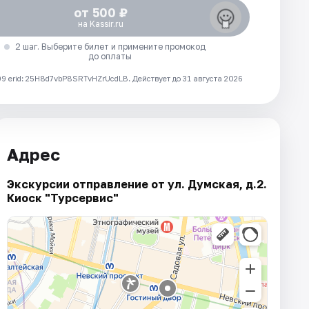
от 500 ₽
на Kassir.ru
2 шаг. Выберите билет и примените промокод
до оплаты
 erid: 25H8d7vbP8SRTvHZrUcdLB.
Действует до 31 августа 2026
Адрес
Экскурсии отправление от ул. Думская, д.2.
Киоск "Турсервис"