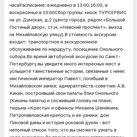
часаРасписание: ежедневно в 13:00,16:00, в
воскресенье в 13:00Сбор группы: киоск ТУРСЕРВИС
на ул. Думская, д.2 (центр города, рядом «Большой
Гостиный двор», ст.м. «Невский проспект», выход
на Михайловскую улицу).В стоимость экскурсии
входит: транспортное и экскурсионное
обслуживание по маршруту, посещение Смольного
собора.Во время автобусной экскурсии по Санкт-
Петербургу вы увидите много интересных мест и
услышите таинственные истории, связанные с ними:
мистический император Павел I, погибший в
Михайловском замке; адмиралтейств-советник А.В.
Кикин, построивший свои палаты близ Смольного
(Кикины палаты) и сложивший голову на плахе;
тюрьма «Кресты» и сфинксы Михаила Шемякина;
Петропавловская крепость и ее узники; дом
Пиковой дамы и история роковой дуэли - вот
неполный список того, что вы сможете узнать в
ходе экскурсии.Во время экскурсии запланированы