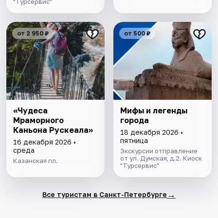
"Турсервис"
от 2 950 ₽
от 500 ₽
«Чудеса
Мифы и легенды
Мраморного
города
Каньона Рускеала»
18 декабря 2026 •
пятница
16 декабря 2026 •
среда
Экскурсии отправление
от ул. Думская, д.2. Киоск
Казанская пл.
"Турсервис"
→
Все туристам в Санкт-Петербурге