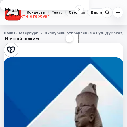
Меню
×
Концерты
Театр
Стендап
Выставки
Квест
Санкт-Петербург
Концерты
Санкт-Петербург
Экскурсии отправление от ул. Думская, д
Ночной режим
☀
☾
Театр
Стендап
Выставки
Квесты
Экскурсии
Спорт
События