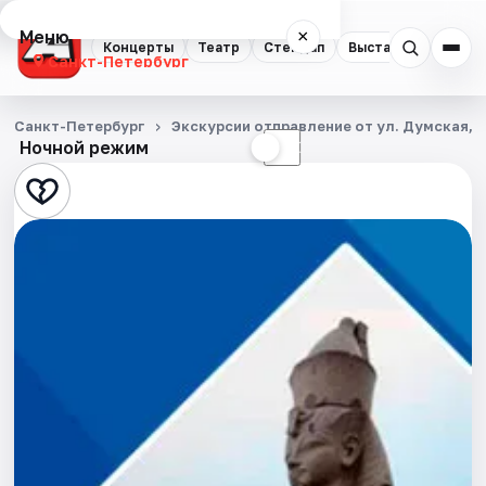
Меню
×
Концерты
Театр
Стендап
Выставки
Квест
Санкт-Петербург
Концерты
Санкт-Петербург
Экскурсии отправление от ул. Думская, д
Ночной режим
☀
☾
Театр
Стендап
Выставки
Квесты
Экскурсии
Спорт
События