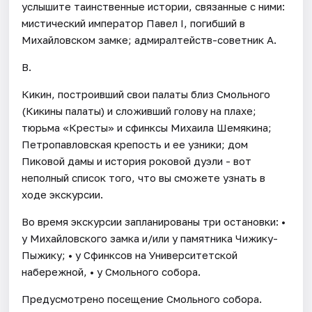
услышите таинственные истории, связанные с ними:
мистический император Павел I, погибший в
Михайловском замке; адмиралтейств-советник А.
В.
Кикин, построивший свои палаты близ Смольного
(Кикины палаты) и сложивший голову на плахе;
тюрьма «Кресты» и сфинксы Михаила Шемякина;
Петропавловская крепость и ее узники; дом
Пиковой дамы и история роковой дуэли - вот
неполный список того, что вы сможете узнать в
ходе экскурсии.
Во время экскурсии запланированы три остановки: •
у Михайловского замка и/или у памятника Чижику-
Пыжику; • у Сфинксов на Университетской
набережной, • у Смольного собора.
Предусмотрено посещение Смольного собора.