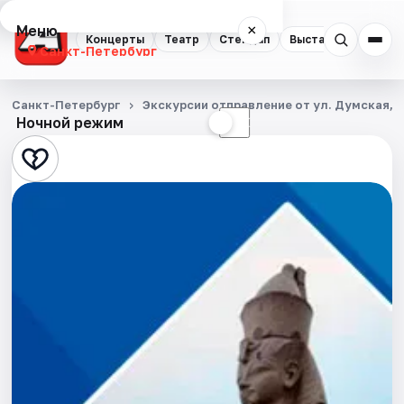
Меню
×
Концерты
Театр
Стендап
Выставки
Квест
Санкт-Петербург
Концерты
Санкт-Петербург
Экскурсии отправление от ул. Думская, д
Ночной режим
☀
☾
Театр
Стендап
Выставки
Квесты
Экскурсии
Спорт
События