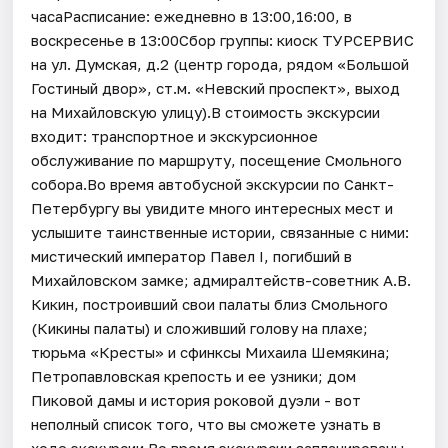
часаРасписание: ежедневно в 13:00,16:00, в
воскресенье в 13:00Сбор группы: киоск ТУРСЕРВИС
на ул. Думская, д.2 (центр города, рядом «Большой
Гостиный двор», ст.м. «Невский проспект», выход
на Михайловскую улицу).В стоимость экскурсии
входит: транспортное и экскурсионное
обслуживание по маршруту, посещение Смольного
собора.Во время автобусной экскурсии по Санкт-
Петербургу вы увидите много интересных мест и
услышите таинственные истории, связанные с ними:
мистический император Павел I, погибший в
Михайловском замке; адмиралтейств-советник А.В.
Кикин, построивший свои палаты близ Смольного
(Кикины палаты) и сложивший голову на плахе;
тюрьма «Кресты» и сфинксы Михаила Шемякина;
Петропавловская крепость и ее узники; дом
Пиковой дамы и история роковой дуэли - вот
неполный список того, что вы сможете узнать в
ходе экскурсии.Во время экскурсии запланированы