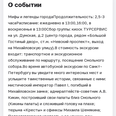
О событии
Мифы и легенды городаПродолжительность: 2,5-3
часаРасписание: ежедневно в 13:00,16:00, в
воскресенье в 13:00Сбор группы: киоск ТУРСЕРВИС
на ул. Думская, д.2 (центр города, рядом «Большой
Гостиный двор», ст.м. «Невский проспект», выход
на Михайловскую улицу).В стоимость экскурсии
входит: транспортное и экскурсионное
обслуживание по маршруту, посещение Смольного
собора.Во время автобусной экскурсии по Санкт-
Петербургу вы увидите много интересных мест и
услышите таинственные истории, связанные с ними:
мистический император Павел I, погибший в
Михайловском замке; адмиралтейств-советник А.В.
Кикин, построивший свои палаты близ Смольного
(Кикины палаты) и сложивший голову на плахе;
тюрьма «Кресты» и сфинксы Михаила Шемякина;
Петропавловская крепость и ее узники; дом