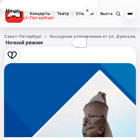
Меню
×
Концерты
Театр
Стендап
Выставки
Квест
Санкт-Петербург
Концерты
Санкт-Петербург
Экскурсии отправление от ул. Думская, д
Ночной режим
☀
☾
Театр
Стендап
Выставки
Квесты
Экскурсии
Спорт
События