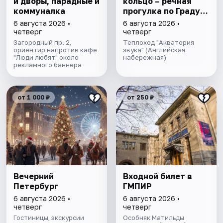
и дворы, парадные и
кольцо – речная
коммуналка
прогулка пo Граду
на Неве с
6 августа 2026 •
6 августа 2026 •
авторской
четверг
четверг
экскурсией и живой
Загородный пр. 2,
Теплоход "Акватория
ориентир напротив кафе
музыкой в тёплом
звука" (Английская
"Люди любят" около
набережная)
салоне теплохода
рекламного баннера
от 1 000 ₽
от 250 ₽
Вечерний
Входной билет в
Петербург
ГМПИР
6 августа 2026 •
6 августа 2026 •
четверг
четверг
Гостиницы, экскурсии
Особняк Матильды