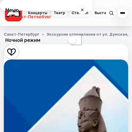
Меню
×
Концерты
Театр
Стендап
Выставки
Квест
Санкт-Петербург
Концерты
Санкт-Петербург
Экскурсии отправление от ул. Думская, д
Ночной режим
☀
☾
Театр
Стендап
Выставки
Квесты
Экскурсии
Спорт
События