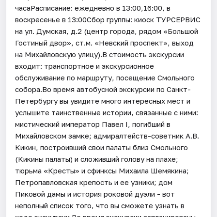
часаРасписание: ежедневно в 13:00,16:00, в
воскресенье в 13:00Сбор группы: киоск ТУРСЕРВИС
на ул. Думская, д.2 (центр города, рядом «Большой
Гостиный двор», ст.м. «Невский проспект», выход
на Михайловскую улицу).В стоимость экскурсии
входит: транспортное и экскурсионное
обслуживание по маршруту, посещение Смольного
собора.Во время автобусной экскурсии по Санкт-
Петербургу вы увидите много интересных мест и
услышите таинственные истории, связанные с ними:
мистический император Павел I, погибший в
Михайловском замке; адмиралтейств-советник А.В.
Кикин, построивший свои палаты близ Смольного
(Кикины палаты) и сложивший голову на плахе;
тюрьма «Кресты» и сфинксы Михаила Шемякина;
Петропавловская крепость и ее узники; дом
Пиковой дамы и история роковой дуэли - вот
неполный список того, что вы сможете узнать в
ходе экскурсии.Во время экскурсии запланированы