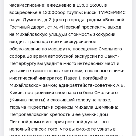
часаРасписание: ежедневно в 13:00,16:00, в
воскресенье в 13:00Сбор группы: киоск ТУРСЕРВИС
на ул. Думская, д.2 (центр города, рядом «Большой
Гостиный двор», ст.м. «Невский проспект», выход
на Михайловскую улицу).В стоимость экскурсии
входит: транспортное и экскурсионное
обслуживание по маршруту, посещение Смольного
собора.Во время автобусной экскурсии по Санкт-
Петербургу вы увидите много интересных мест и
услышите таинственные истории, связанные с ними:
мистический император Павел I, погибший в
Михайловском замке; адмиралтейств-советник А.В.
Кикин, построивший свои палаты близ Смольного
(Кикины палаты) и сложивший голову на плахе;
тюрьма «Кресты» и сфинксы Михаила Шемякина;
Петропавловская крепость и ее узники; дом
Пиковой дамы и история роковой дуэли - вот
неполный список того, что вы сможете узнать в
ходе экскурсии.Во время экскурсии запланированы