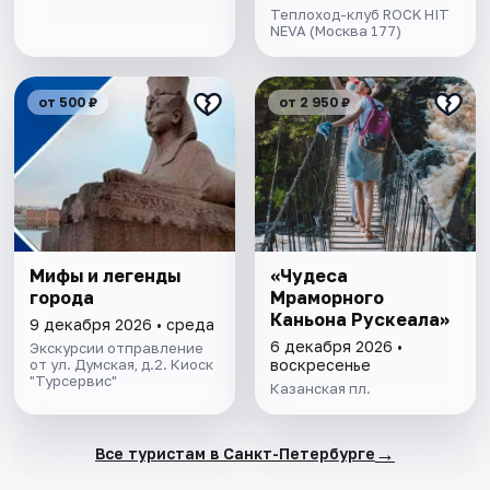
Теплоход-клуб ROCK HIT
NEVA (Москва 177)
от 500 ₽
от 2 950 ₽
Мифы и легенды
«Чудеса
города
Мраморного
Каньона Рускеала»
9 декабря 2026 • среда
6 декабря 2026 •
Экскурсии отправление
от ул. Думская, д.2. Киоск
воскресенье
"Турсервис"
Казанская пл.
→
Все туристам в Санкт-Петербурге