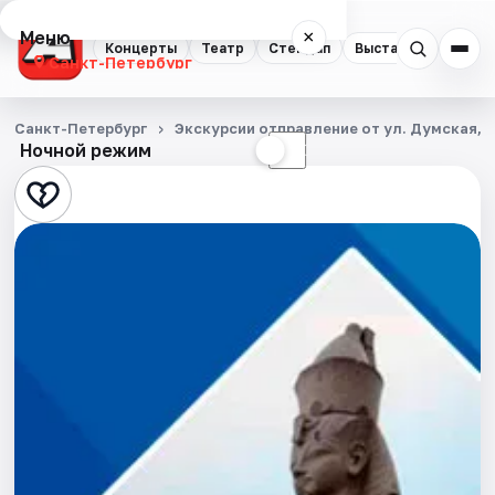
Меню
×
Концерты
Театр
Стендап
Выставки
Квест
Санкт-Петербург
Концерты
Санкт-Петербург
Экскурсии отправление от ул. Думская, д
Ночной режим
☀
☾
Театр
Стендап
Выставки
Квесты
Экскурсии
Спорт
События