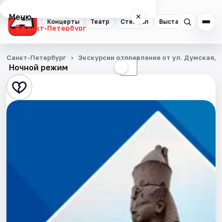
Меню
×
Концерты
Театр
Стендап
Выставки
Квест
Санкт-Петербург
Концерты
Санкт-Петербург
Экскурсии отправление от ул. Думская, д
Ночной режим
☀
☾
Театр
Стендап
Выставки
Квесты
Экскурсии
Спорт
События