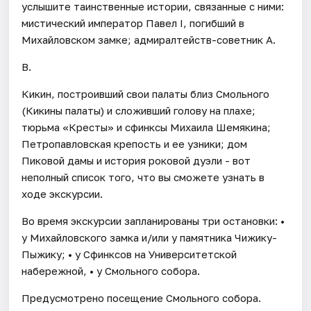
услышите таинственные истории, связанные с ними:
мистический император Павел I, погибший в
Михайловском замке; адмиралтейств-советник А.
В.
Кикин, построивший свои палаты близ Смольного
(Кикины палаты) и сложивший голову на плахе;
тюрьма «Кресты» и сфинксы Михаила Шемякина;
Петропавловская крепость и ее узники; дом
Пиковой дамы и история роковой дуэли - вот
неполный список того, что вы сможете узнать в
ходе экскурсии.
Во время экскурсии запланированы три остановки: •
у Михайловского замка и/или у памятника Чижику-
Пыжику; • у Сфинксов на Университетской
набережной, • у Смольного собора.
Предусмотрено посещение Смольного собора.