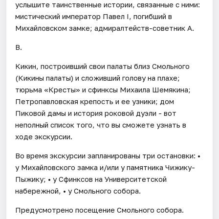
услышите таинственные истории, связанные с ними:
мистический император Павел I, погибший в
Михайловском замке; адмиралтейств-советник А.
В.
Кикин, построивший свои палаты близ Смольного
(Кикины палаты) и сложивший голову на плахе;
тюрьма «Кресты» и сфинксы Михаила Шемякина;
Петропавловская крепость и ее узники; дом
Пиковой дамы и история роковой дуэли - вот
неполный список того, что вы сможете узнать в
ходе экскурсии.
Во время экскурсии запланированы три остановки: •
у Михайловского замка и/или у памятника Чижику-
Пыжику; • у Сфинксов на Университетской
набережной, • у Смольного собора.
Предусмотрено посещение Смольного собора.