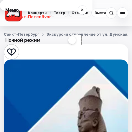
Меню
×
Концерты
Театр
Стендап
Выставки
Квест
Санкт-Петербург
Концерты
Санкт-Петербург
Экскурсии отправление от ул. Думская, д
Ночной режим
☀
☾
Театр
Стендап
Выставки
Квесты
Экскурсии
Спорт
События