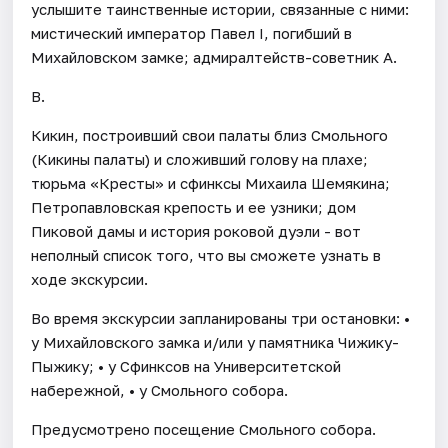
услышите таинственные истории, связанные с ними:
мистический император Павел I, погибший в
Михайловском замке; адмиралтейств-советник А.
В.
Кикин, построивший свои палаты близ Смольного
(Кикины палаты) и сложивший голову на плахе;
тюрьма «Кресты» и сфинксы Михаила Шемякина;
Петропавловская крепость и ее узники; дом
Пиковой дамы и история роковой дуэли - вот
неполный список того, что вы сможете узнать в
ходе экскурсии.
Во время экскурсии запланированы три остановки: •
у Михайловского замка и/или у памятника Чижику-
Пыжику; • у Сфинксов на Университетской
набережной, • у Смольного собора.
Предусмотрено посещение Смольного собора.