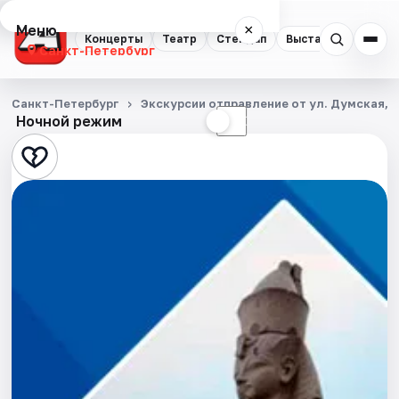
Меню
×
Концерты
Театр
Стендап
Выставки
Квест
Санкт-Петербург
Концерты
Санкт-Петербург
Экскурсии отправление от ул. Думская, д
Ночной режим
☀
☾
Театр
Стендап
Выставки
Квесты
Экскурсии
Спорт
События