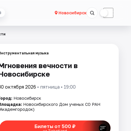
☀
☾
Новосибирск
ё
сти
Инструментальная музыка
Мгновения вечности в
Новосибирске
30 октября 2026
• пятница • 19:00
Город:
Новосибирск
Площадка:
Новосибирского Дом ученых СО РАН
(Академгородок)
Билеты от 500 ₽
на Ticketland