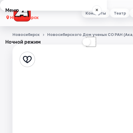
Меню
×
Концерты
Театр
Новосибирск
Концерты
Новосибирск
Новосибирского Дом ученых СО РАН (Ак
Ночной режим
☀
☾
Театр
Стендап
Выставки
Квесты
Экскурсии
Спорт
События