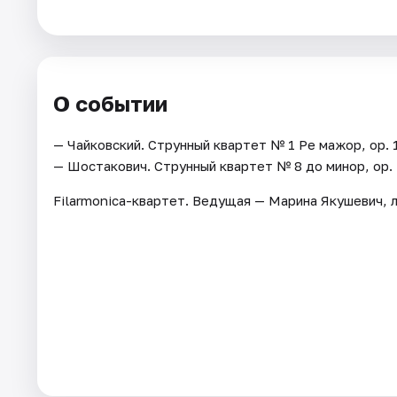
Города
Площадки
О событии
Артисты
— Чайковский. Струнный квартет № 1 Ре мажор, op. 
— Шостакович. Струнный квартет № 8 до минор, op. 
Рейтинги
Filarmonica-квартет. Ведущая — Марина Якушевич, 