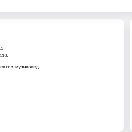
11;
110.
лектор-музыковед.