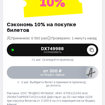
10%
Сэкономь 10% на покупке
билетов
Применили: 8 580 раз
Проверено: 1 минуту назад
DX749988
Скопировать
1 шаг. Скопируйте промокод
от 300 ₽
на Яндекс Афише
2 шаг. Выберите билет и примените промокод
до оплаты
Реклама. ООО "ЯНДЕКС МУЗЫКА", ИНН: 9705121040 erid:
25H8d7vbP8SRTvHZrUcdLB
Действует до 30 сентября 2026
при покупке билетов от 3 000 ₽ на это мероприятие на Яндекс
Афише!