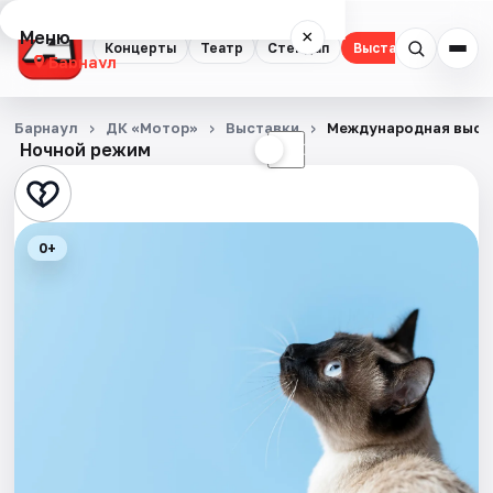
Меню
×
Концерты
Театр
Стендап
Выставки
Спорт
Барнаул
Концерты
Барнаул
ДК «Мотор»
Выставки
Международная выст
Ночной режим
☀
☾
Театр
Стендап
0+
Выставки
Спорт
События
Города