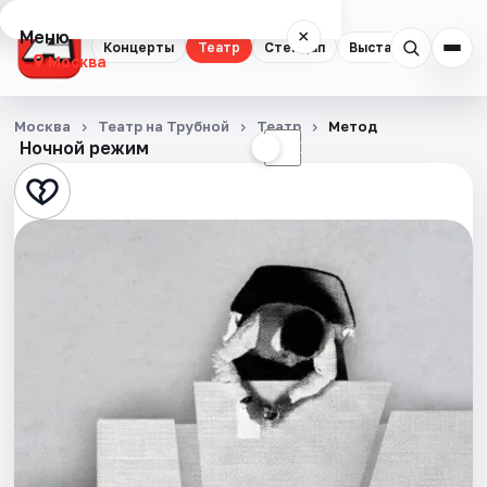
Меню
×
Концерты
Театр
Стендап
Выставки
Квест
Москва
Концерты
Москва
Театр на Трубной
Театр
Метод
Ночной режим
☀
☾
Театр
Стендап
Выставки
Квесты
Экскурсии
Спорт
События