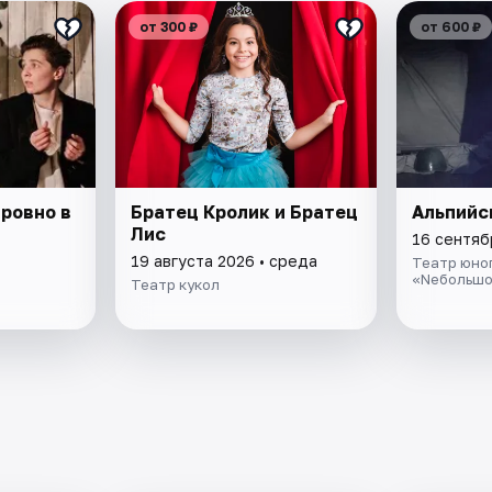
от 300 ₽
от 600 ₽
 ровно в
Братец Кролик и Братец
Альпийс
Лис
16 сентяб
19 августа 2026 • среда
Театр юно
«Nебольшо
Театр кукол