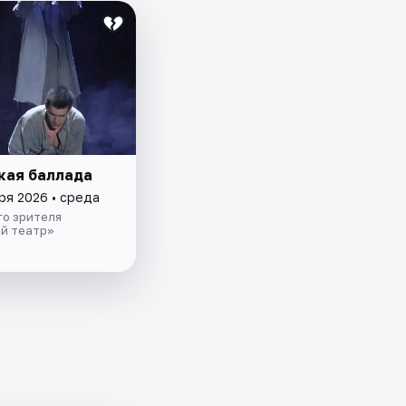
кая баллада
ря 2026 • среда
го зрителя
й театр»