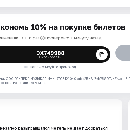
кономь 10% на покупке билетов
рименили: 8 118 раз
Проверено: 1 минуту назад
DX749988
Скопировать
1 шаг. Скопируйте промокод
ма. ООО "ЯНДЕКС МУЗЫКА", ИНН: 9705121040 erid: 25H8d7vbP8SRTvHZrUcdLB
ероприятие на Яндекс Афише!
внезапно разыгравшаяся метель не дает добраться