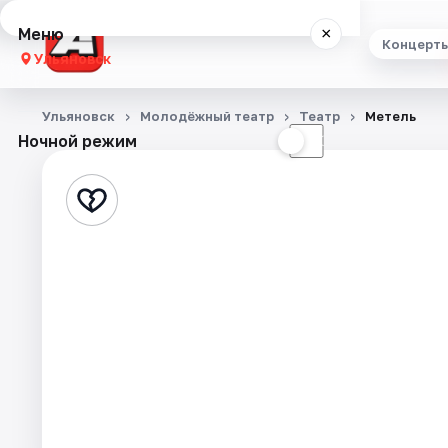
Меню
×
Концерт
Ульяновск
Концерты
Ульяновск
Молодёжный театр
Театр
Метель
Ночной режим
☀
☾
Театр
Стендап
Экскурсии
Спорт
События
Города