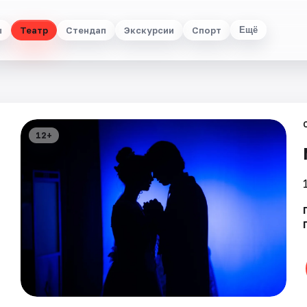
ы
Театр
Стендап
Экскурсии
Спорт
Ещё
12+