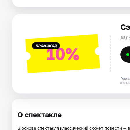
Площадки
Артисты
Сэ
Рейтинги
П
ПРОМОКОД
10%
Рекла
это м
О спектакле
В основе спектакля классический сюжет повести — 