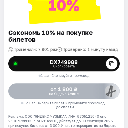
10%
Сэкономь 10% на покупке
билетов
Применили: 7 901 раз
Проверено: 1 минуту назад
DX749988
Скопировать
1 шаг. Скопируйте промокод
от 1 800 ₽
на Яндекс Афише
2 шаг. Выберите билет и примените промокод
до оплаты
Реклама. ООО "ЯНДЕКС МУЗЫКА", ИНН: 9705121040 erid:
25H8d7vbP8SRTvHZrUcdLB
Действует до 30 сентября 2026
при покупке билетов от 3 000 ₽ на это мероприятие на Яндекс