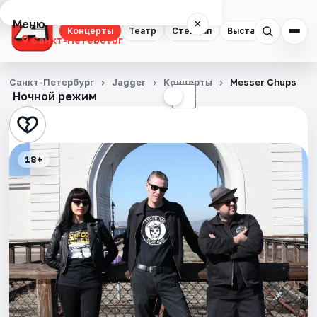
Меню
×
Концерты
Театр
Стендап
Выставки
Квест
Санкт-Петербург
Концерты
Санкт-Петербург
Jagger
Концерты
Messer Chups
Ночной режим
☀
☾
Театр
Стендап
18+
Выставки
Квесты
Экскурсии
Спорт
События